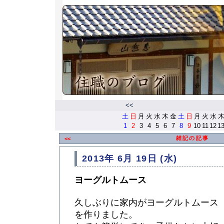
<<
土
日
月
火
水
木
金
土
日
月
火
水
1
2
3
4
5
6
7
8
9
10
11
12
1
雑記の記事
<<
2013年 6月 19日 (水)
ヨーグルトムース
久しぶりに家内がヨーグルトムース
を作りました。