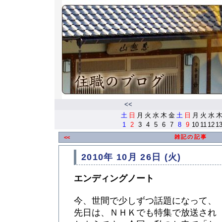
<<
土
日
月
火
水
木
金
土
日
月
火
水
1
2
3
4
5
6
7
8
9
10
11
12
1
雑記の記事
<<
2010年 10月 26日 (火)
エンディングノート
今、世間で少しずつ話題になって、
先日は、ＮＨＫでも特集で放送され