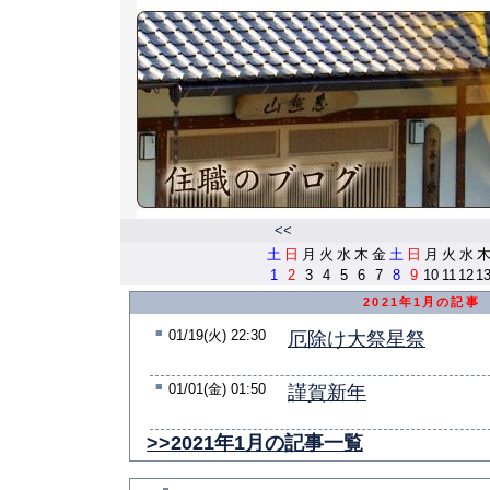
<<
土
日
月
火
水
木
金
土
日
月
火
水
1
2
3
4
5
6
7
8
9
10
11
12
1
2021年1月の記事
■
01/19(火) 22:30
厄除け大祭星祭
■
01/01(金) 01:50
謹賀新年
>>2021年1月の記事一覧