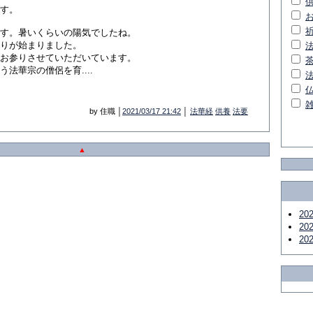
す。
す。暑いくらいの陽気でしたね。
りが始まりました。
お参りさせていただいています。
法華宗の僧侶を育....
by 住職 │
2021/03/17 21:42
│
法華経
供養
法要
▲
20
20
20