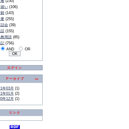
供養
(230)
お祓い
(106)
祈願
(143)
法要
(255)
茶話会
(39)
法話
(155)
仏教用語
(85)
雑記
(756)
AND
OR
ログイン
アーカイブ
>>
21年03月
(1)
21年01月
(2)
20年12月
(1)
リンク