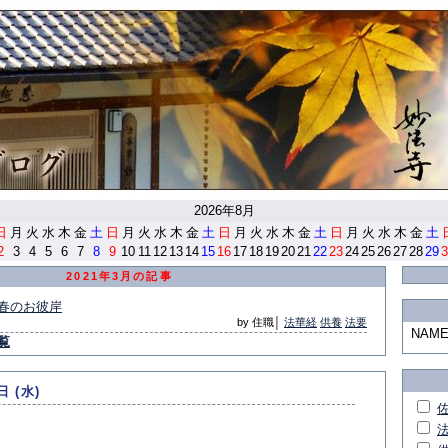
<
2026年8月
日
月
火
水
木
金
土
日
月
火
水
木
金
土
日
月
火
水
木
金
土
日
月
火
水
木
金
土
2
3
4
5
6
7
8
9
10
11
12
13
14
15
16
17
18
19
20
21
22
23
24
25
26
27
28
29
3
2021年3月の記事
春のお彼岸
by 住職│
法華経
供養
法要
NAM
覧
日 (水)