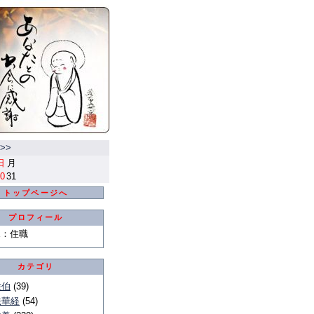
>>
日
月
0
31
トップページへ
プロフィール
E
：
住職
カテゴリ
佐伯
(39)
法華経
(54)