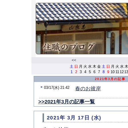
<<
土
日
月
火
水
木
金
土
日
月
火
水
1
2
3
4
5
6
7
8
9
10
11
12
1
2021年3月の記事
■
03/17(水) 21:42
春のお彼岸
>>2021年3月の記事一覧
2021年 3月 17日 (水)