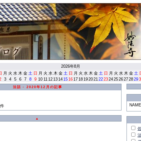
<
2026年8月
日
月
火
水
木
金
土
日
月
火
水
木
金
土
日
月
火
水
木
金
土
日
月
火
水
木
金
土
2
3
4
5
6
7
8
9
10
11
12
13
14
15
16
17
18
19
20
21
22
23
24
25
26
27
28
29
3
法話 - 2020年12月の記事
NAM
0件
▲