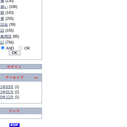
供養
(230)
お祓い
(106)
祈願
(143)
法要
(255)
茶話会
(39)
法話
(155)
仏教用語
(85)
雑記
(756)
AND
OR
ログイン
アーカイブ
>>
21年03月
(1)
21年01月
(2)
20年12月
(1)
リンク