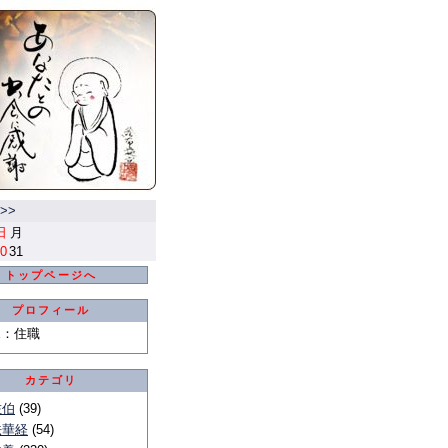
>>
日
月
0
31
トップページへ
プロフィール
E
：
住職
カテゴリ
佐伯
(39)
法華経
(54)