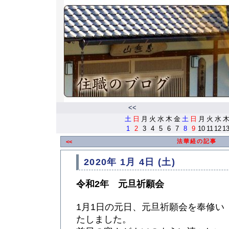
<<
土
日
月
火
水
木
金
土
日
月
火
水
1
2
3
4
5
6
7
8
9
10
11
12
1
法華経の記事
<<
2020年 1月 4日 (土)
令和2年 元旦祈願会
1月1日の元日、元旦祈願会を奉修い
たしました。