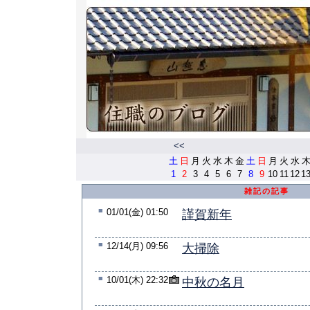
<<
土
日
月
火
水
木
金
土
日
月
火
水
1
2
3
4
5
6
7
8
9
10
11
12
1
雑記の記事
■
01/01(金) 01:50
謹賀新年
■
12/14(月) 09:56
大掃除
■
10/01(木) 22:32
中秋の名月