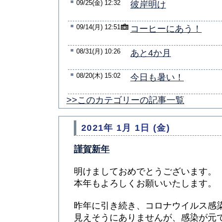
■
09/25(金) 12:32
彼岸明け
■
09/14(月) 12:51
コーヒーにあう！
■
08/31(月) 10:26
あと4か月
■
08/20(木) 15:02
今日も暑い！
>>このカテゴリーの記事一覧
2021年 1月 1日 (金)
謹賀新年
明けましておめでとうございます。
本年もよろしくお願いいたします。
昨年に引き続き、コロナウイルス感
見えそうにありませんが、感染が元